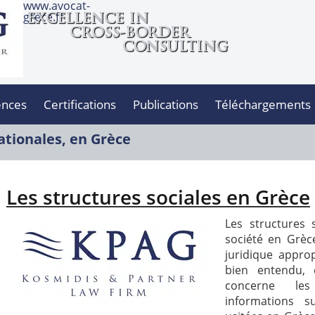
www.avocat-
grece.fr
EXCELLENCE IN
CROSS-BORDER
CONSULTING
ences
Certifications
Publications
Téléchargements
ationales, en Grèce
Les structures sociales en Grèce
Les structures 
société en Grèce
juridique approp
bien entendu, 
concerne les 
informations s