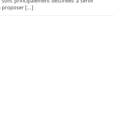
 sont principalement destinées à servir
 à proposer […]