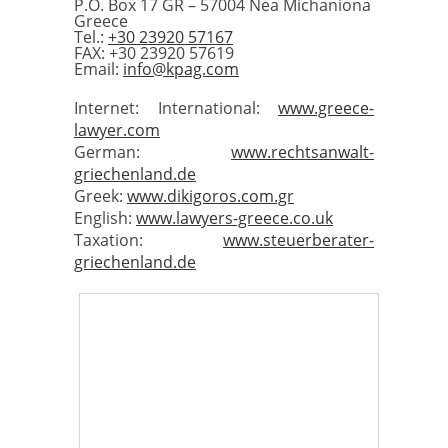
P.O. Box 17 GR – 57004 Nea Michaniona
Greece
Tel.:
+30 23920 57167
FAX: +30 23920 57619
Email:
info@kpag.com
Internet: International:
www.greece-
lawyer.com
German:
www.rechtsanwalt-
griechenland.de
Greek:
www.dikigoros.com.gr
English:
www.lawyers-greece.co.uk
Taxation:
www.steuerberater-
griechenland.de