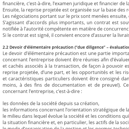
financière, c’est-à-dire, l’examen juridique et financier de la
Ensuite, la reprise projetée est organisée sur la base des 
Les négociations portant sur le prix sont menées ensuite, 
S’agissant d’accords plus importants, un contrat est sou
notifiée à l’autorité compétente en matière de concurrenc
Si le contrat est signé, il convient encore d’assurer la livr
2.2 Devoir d’élémentaire précaution (“due diligence” – évaluatio
Le devoir d’élémentaire précaution est une partie importa
concernant l’entreprise doivent être réunies afin d’évalue
et cachés associés à la transaction, de façon à pouvoir es
reprise projetée, d’une part, et les opportunités et les ri
et caractéristiques particuliers doivent être consigné da
moins, à des fins de documentation et de preuve!). Ce
concernant l’entreprise, c’est-à-dire :
les données de la société depuis sa création,
les informations concernant l’orientation stratégique de la 
le milieu dans lequel évolue la société et les conditions q
la situation financière et, en particulier, les actifs de la soci
le mode d’organisation de la gestion et les normes techniq