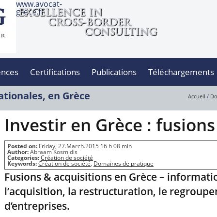
www.avocat-
grece.fr
EXCELLENCE IN
CROSS-BORDER
CONSULTING
ences
Certifications
Publications
Téléchargements
ationales, en Grèce
Accueil
/
Do
Investir en Grèce : fusions
Posted on:
Friday, 27.March.2015 16 h 08 min
Author:
Abraam Kosmidis
Categories:
Création de société
Keywords:
Création de société
,
Domaines de pratique
Fusions & acquisitions en Grèce – informati
l’acquisition, la restructuration, le regroupe
d’entreprises.