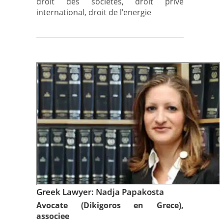
droit des societes, droit prive
international, droit de l’energie
Greek Lawyer: Nadja Papakosta
Avocate (Dikigoros en Grece),
associee